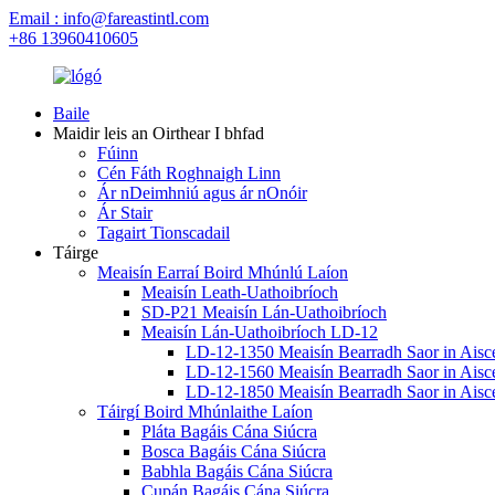
Email : info@fareastintl.com
+86 13960410605
Baile
Maidir leis an Oirthear I bhfad
Fúinn
Cén Fáth Roghnaigh Linn
Ár nDeimhniú agus ár nOnóir
Ár Stair
Tagairt Tionscadail
Táirge
Meaisín Earraí Boird Mhúnlú Laíon
Meaisín Leath-Uathoibríoch
SD-P21 Meaisín Lán-Uathoibríoch
Meaisín Lán-Uathoibríoch LD-12
LD-12-1350 Meaisín Bearradh Saor in Aisce 
LD-12-1560 Meaisín Bearradh Saor in Aisce 
LD-12-1850 Meaisín Bearradh Saor in Aisce 
Táirgí Boird Mhúnlaithe Laíon
Pláta Bagáis Cána Siúcra
Bosca Bagáis Cána Siúcra
Babhla Bagáis Cána Siúcra
Cupán Bagáis Cána Siúcra