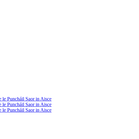
le Puncháil Saor in Aisce
le Puncháil Saor in Aisce
le Puncháil Saor in Aisce