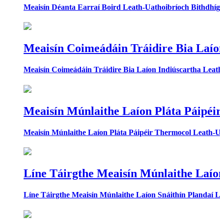
Meaisín Déanta Earraí Boird Leath-Uathoibríoch Bithdhíg
Meaisín Coimeádáin Tráidire Bia Laío
Meaisín Coimeádáin Tráidire Bia Laíon Indiúscartha Leat
Meaisín Múnlaithe Laíon Pláta Páipéi
Meaisín Múnlaithe Laíon Pláta Páipéir Thermocol Leath-U
Líne Táirgthe Meaisín Múnlaithe Laío
Líne Táirgthe Meaisín Múnlaithe Laíon Snáithín Plandaí L