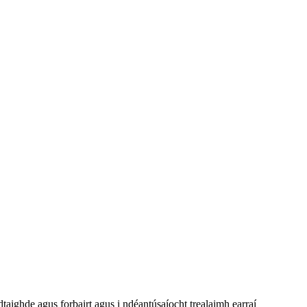
dtaighde agus forbairt agus i ndéantúsaíocht trealaimh earraí