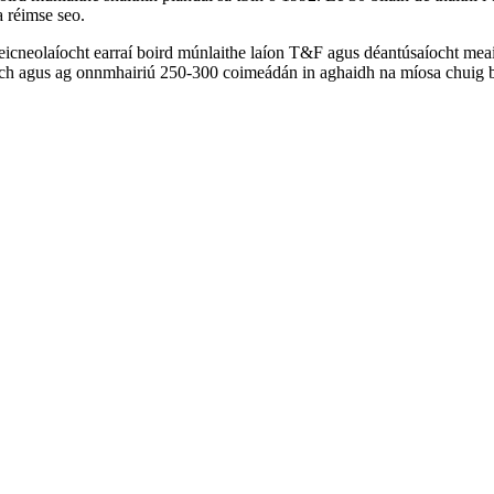
a réimse seo.
eicneolaíocht earraí boird múnlaithe laíon T&F agus déantúsaíocht meai
ach agus ag onnmhairiú 250-300 coimeádán in aghaidh na míosa chuig br