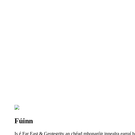
Fúinn
Is é Far East & Geotegrity an chéad mhonaróir innealra earraí bo