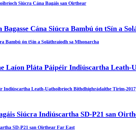
oibríoch Siúcra Cána Bagáis san Oirthear
a Bagasse Cána Siúcra Bambú ón tSín a So
cra Bambú ón tSín a Soláthraíodh sa Mhonarcha
e Laíon Pláta Páipéir Indiúscartha Leath-U
ir Indiúscartha Leath-Uathoibríoch Bithdhíghrádaithe Tirim-2017
gáis Siúcra Indiúscartha SD-P21 san Oirth
artha SD-P21 san Oirthear Far East