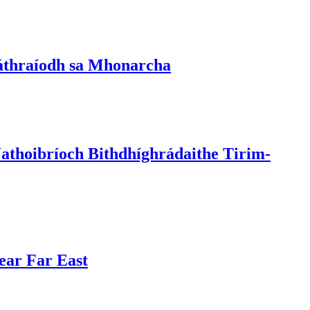
láthraíodh sa Mhonarcha
athoibríoch Bithdhíghrádaithe Tirim-
ear Far East