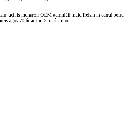
sín, ach is monaróir OEM gairmiúil muid freisin in earraí boird
eis agus 70 tír ar fud 6 mhór-roinn.