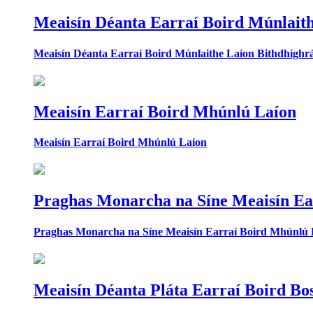
Meaisín Déanta Earraí Boird Múnlaith
Meaisín Déanta Earraí Boird Múnlaithe Laíon Bithdhíghrá
Meaisín Earraí Boird Mhúnlú Laíon
Meaisín Earraí Boird Mhúnlú Laíon
Praghas Monarcha na Síne Meaisín Ea
Praghas Monarcha na Síne Meaisín Earraí Boird Mhúnlú 
Meaisín Déanta Pláta Earraí Boird Bo