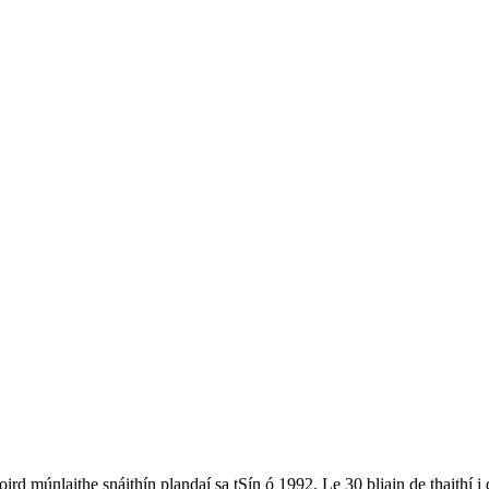
ird múnlaithe snáithín plandaí sa tSín ó 1992. Le 30 bliain de thaithí i 