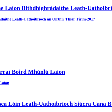
e Laíon Bithdhíghrádaithe Leath-Uathoibrí
daithe Leath-Uathoibríoch an Oirthir Thiar Tirim-2017
rraí Boird Mhúnlú Laíon
Laíon
sca Lóin Leath-Uathoibríoch Siúcra Cána B