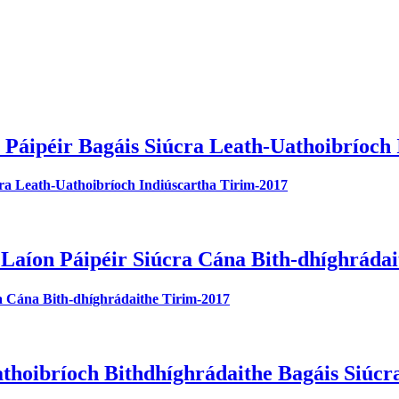
 Páipéir Bagáis Siúcra Leath-Uathoibríoch
cra Leath-Uathoibríoch Indiúscartha Tirim-2017
 Laíon Páipéir Siúcra Cána Bith-dhíghráda
ra Cána Bith-dhíghrádaithe Tirim-2017
thoibríoch Bithdhíghrádaithe Bagáis Siúcr