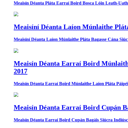
Meaisín Déanta Pláta Earraí Boird Bosca Lóin Leath-Uath
Meaisíní Déanta Laíon Múnlaithe Plát
Meaisíní Déanta Laíon Múnlaithe Pláta Bagasse Cána Siú
Meaisín Déanta Earraí Boird Múnlaith
2017
Meaisín Déanta Earraí Boird Múnlaithe Laíon Pláta Páipé
Meaisín Déanta Earraí Boird Cupán Ba
Meaisín Déanta Earraí Boird Cupán Bagáis Siúcra Indiúsc