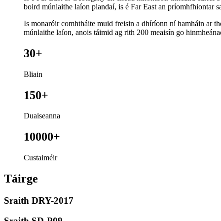
boird múnlaithe laíon plandaí, is é Far East an príomhfhiontar s
Is monaróir comhtháite muid freisin a dhíríonn ní hamháin ar th
múnlaithe laíon, anois táimid ag rith 200 meaisín go hinmheán
30+
Bliain
150+
Duaiseanna
10000+
Custaiméir
Táirge
Sraith DRY-2017
Sraith SD-P09